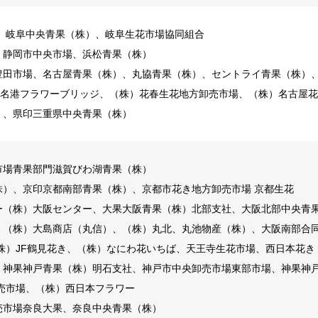
、岐阜中央青果（株）、岐阜生花市場協同組合
、静岡市中央市場、浜松青果（株）
豊田市場、名古屋青果（株）、丸協青果（株）、セントライ青果（株）
)名港フラワーブリッジ、（株）花春生花地方卸売市場、（株）名古屋
）、県印三重県中央青果（株）
市場青果部門滋賀びわ湖青果（株）
株）、京印京都南部青果（株）、京都市花き地方卸売市場 京都生花
ー（株）大阪センター、大果大阪青果（株）北部支社、大阪北部中央青果
、（株）大島商店（丸信）、（株）丸北、丸池物産（株）、大阪南部合同
株）JF鶴見花き、（株）なにわ花いちば、天王寺生花市場、西日本花
、神果神戸青果（株）明石支社、神戸市中央卸売市場東部市場、神果神戸
売市場、（株）西日本フラワー
売市場奈良大果、奈良中央青果（株）